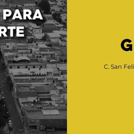
C
. San Fel