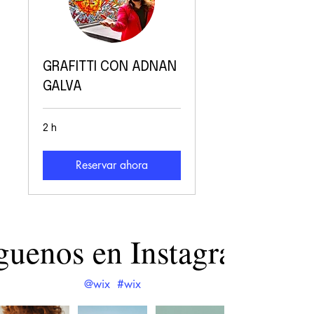
GRAFITTI CON ADNAN
GALVA
2 h
Reservar ahora
guenos en Instagram
@wix
#wix